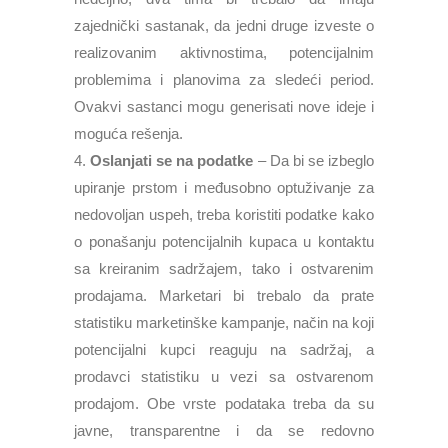
zajednički sastanak, da jedni druge izveste o
realizovanim aktivnostima, potencijalnim
problemima i planovima za sledeći period.
Ovakvi sastanci mogu generisati nove ideje i
moguća rešenja.
Oslanjati se na podatke
– Da bi se izbeglo
upiranje prstom i međusobno optuživanje za
nedovoljan uspeh, treba koristiti podatke kako
o ponašanju potencijalnih kupaca u kontaktu
sa kreiranim sadržajem, tako i ostvarenim
prodajama. Marketari bi trebalo da prate
statistiku marketinške kampanje, način na koji
potencijalni kupci reaguju na sadržaj, a
prodavci statistiku u vezi sa ostvarenom
prodajom. Obe vrste podataka treba da su
javne, transparentne i da se redovno