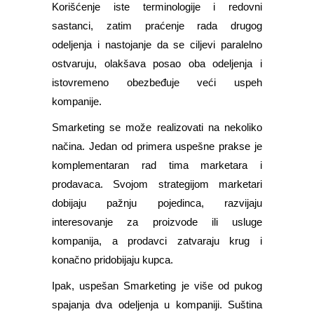
Korišćenje iste terminologije i redovni
sastanci, zatim praćenje rada drugog
odeljenja i nastojanje da se ciljevi paralelno
ostvaruju, olakšava posao oba odeljenja i
istovremeno obezbeđuje veći uspeh
kompanije.
Smarketing se može realizovati na nekoliko
načina. Jedan od primera uspešne prakse je
komplementaran rad tima marketara i
prodavaca. Svojom strategijom marketari
dobijaju pažnju pojedinca, razvijaju
interesovanje za proizvode ili usluge
kompanija, a prodavci zatvaraju krug i
konačno pridobijaju kupca.
Ipak, uspešan Smarketing je više od pukog
spajanja dva odeljenja u kompaniji. Suština