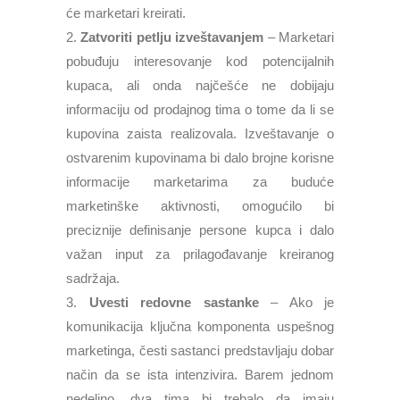
će marketari kreirati.
Zatvoriti petlju izveštavanjem
– Marketari
pobuđuju interesovanje kod potencijalnih
kupaca, ali onda najčešće ne dobijaju
informaciju od prodajnog tima o tome da li se
kupovina zaista realizovala. Izveštavanje o
ostvarenim kupovinama bi dalo brojne korisne
informacije marketarima za buduće
marketinške aktivnosti, omogućilo bi
preciznije definisanje persone kupca i dalo
važan input za prilagođavanje kreiranog
sadržaja.
Uvesti redovne sastanke
– Ako je
komunikacija ključna komponenta uspešnog
marketinga, česti sastanci predstavljaju dobar
način da se ista intenzivira. Barem jednom
nedeljno, dva tima bi trebalo da imaju