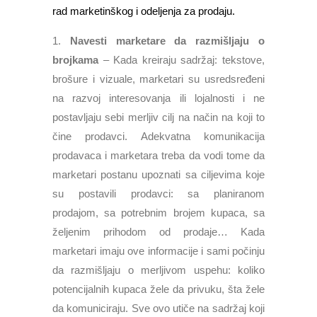
rad marketinškog i odeljenja za prodaju.
Navesti marketare da razmišljaju o
brojkama
– Kada kreiraju sadržaj: tekstove,
brošure i vizuale, marketari su usredsređeni
na razvoj interesovanja ili lojalnosti i ne
postavljaju sebi merljiv cilj na način na koji to
čine prodavci. Adekvatna komunikacija
prodavaca i marketara treba da vodi tome da
marketari postanu upoznati sa ciljevima koje
su postavili prodavci: sa planiranom
prodajom, sa potrebnim brojem kupaca, sa
željenim prihodom od prodaje… Kada
marketari imaju ove informacije i sami počinju
da razmišljaju o merljivom uspehu: koliko
potencijalnih kupaca žele da privuku, šta žele
da komuniciraju. Sve ovo utiče na sadržaj koji