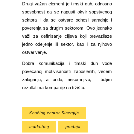
Drugi važan element je timski duh, odnosno
sposobnost da se napusti okvir sopstvenog
sektora i da se ostvare odnosi saradnje i
poverenja sa drugim sektorom. Ovo jednako
važi za definisanje ciljeva koji prevazilaze
jedno odeljenje ili sektor, kao i za njihovo
ostvarivanje.
Dobra komunikacija i timski duh vode
povećanoj motivisanosti zaposlenih, većem
zalaganju, a onda, nesumnjivo, i boljim
rezultatima kompanije na tržištu.
Koučing centar Sinergija
marketing
prodaja