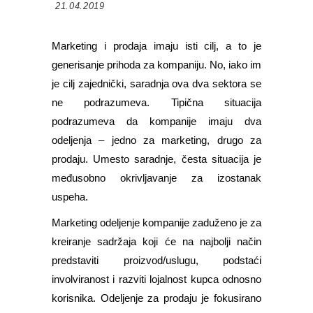
21.04.2019
Marketing i prodaja imaju isti cilj, a to je
generisanje prihoda za kompaniju. No, iako im
je cilj zajednički, saradnja ova dva sektora se
ne podrazumeva. Tipična situacija
podrazumeva da kompanije imaju dva
odeljenja – jedno za marketing, drugo za
prodaju. Umesto saradnje, česta situacija je
međusobno okrivljavanje za izostanak
uspeha.
Marketing odeljenje kompanije zaduženo je za
kreiranje sadržaja koji će na najbolji način
predstaviti proizvod/uslugu, podstaći
involviranost i razviti lojalnost kupca odnosno
korisnika. Odeljenje za prodaju je fokusirano