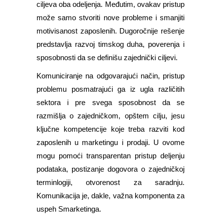
ciljeva oba odeljenja. Međutim, ovakav pristup
može samo stvoriti nove probleme i smanjiti
motivisanost zaposlenih. Dugoročnije rešenje
predstavlja razvoj timskog duha, poverenja i
sposobnosti da se definišu zajednički ciljevi.
Komuniciranje na odgovarajući način, pristup
problemu posmatrajući ga iz ugla različitih
sektora i pre svega sposobnost da se
razmišlja o zajedničkom, opštem cilju, jesu
ključne kompetencije koje treba razviti kod
zaposlenih u marketingu i prodaji. U ovome
mogu pomoći transparentan pristup deljenju
podataka, postizanje dogovora o zajedničkoj
terminlogiji, otvorenost za saradnju.
Komunikacija je, dakle, važna komponenta za
uspeh Smarketinga.