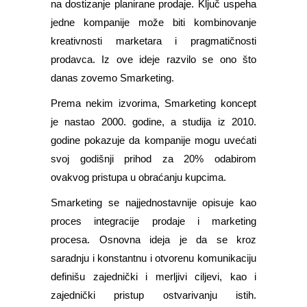
na dostizanje planirane prodaje. Ključ uspeha
jedne kompanije može biti kombinovanje
kreativnosti marketara i pragmatičnosti
prodavca. Iz ove ideje razvilo se ono što
danas zovemo Smarketing.
Prema nekim izvorima, Smarketing koncept
je nastao 2000. godine, a studija iz 2010.
godine pokazuje da kompanije mogu uvećati
svoj godišnji prihod za 20% odabirom
ovakvog pristupa u obraćanju kupcima.
Smarketing se najjednostavnije opisuje kao
proces integracije prodaje i marketing
procesa. Osnovna ideja je da se kroz
saradnju i konstantnu i otvorenu komunikaciju
definišu zajednički i merljivi ciljevi, kao i
zajednički pristup ostvarivanju istih.