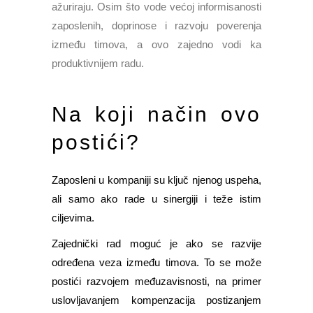
ažuriraju. Osim što vode većoj informisanosti
zaposlenih, doprinose i razvoju poverenja
između timova, a ovo zajedno vodi ka
produktivnijem radu.
Na koji način ovo
postići?
Zaposleni u kompaniji su ključ njenog uspeha,
ali samo ako rade u sinergiji i teže istim
ciljevima.
Zajednički rad moguć je ako se razvije
određena veza između timova. To se može
postići razvojem međuzavisnosti, na primer
uslovljavanjem kompenzacija postizanjem