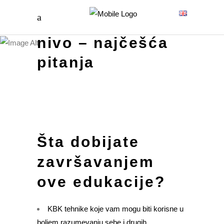
KBK Primarni
nivo – najčešća
pitanja
Šta dobijate
završavanjem
ove edukacije?
KBK tehnike koje vam mogu biti korisne u
boljem razumevanju sebe i drugih