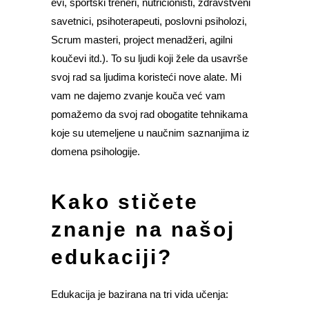
evi, sportski treneri, nutricionisti, zdravstveni
savetnici, psihoterapeuti, poslovni psiholozi,
Scrum masteri, project menadžeri, agilni
koučevi itd.). To su ljudi koji žele da usavrše
svoj rad sa ljudima koristeći nove alate. Mi
vam ne dajemo zvanje kouča već vam
pomažemo da svoj rad obogatite tehnikama
koje su utemeljene u naučnim saznanjima iz
domena psihologije.
Kako stičete
znanje na našoj
edukaciji?
Edukacija je bazirana na tri vida učenja: