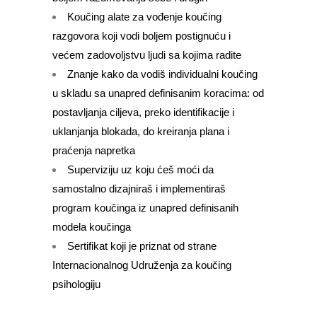
Koučing alate za vođenje koučing
razgovora koji vodi boljem postignuću i
većem zadovoljstvu ljudi sa kojima radite
Znanje kako da vodiš individualni koučing
u skladu sa unapred definisanim koracima: od
postavljanja ciljeva, preko identifikacije i
uklanjanja blokada, do kreiranja plana i
praćenja napretka
Superviziju uz koju ćeš moći da
samostalno dizajniraš i implementiraš
program koučinga iz unapred definisanih
modela koučinga
Sertifikat koji je priznat od strane
Internacionalnog Udruženja za koučing
psihologiju