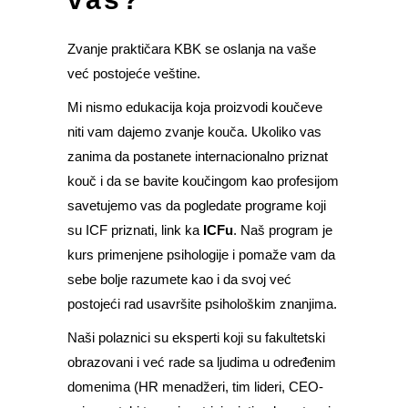
Zvanje praktičara KBK se oslanja na vaše
već postojeće veštine.
Mi nismo edukacija koja proizvodi koučeve
niti vam dajemo zvanje kouča. Ukoliko vas
zanima da postanete internacionalno priznat
kouč i da se bavite koučingom kao profesijom
savetujemo vas da pogledate programe koji
su ICF priznati, link ka
ICFu
. Naš program je
kurs primenjene psihologije i pomaže vam da
sebe bolje razumete kao i da svoj već
postojeći rad usavršite psihološkim znanjima.
Naši polaznici su eksperti koji su fakultetski
obrazovani i već rade sa ljudima u određenim
domenima (HR menadžeri, tim lideri, CEO-