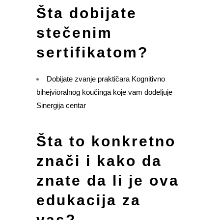
Šta dobijate
stečenim
sertifikatom?
Dobijate zvanje praktičara Kognitivno
bihejvioralnog koučinga koje vam dodeljuje
Sinergija centar
Šta to konkretno
znači i kako da
znate da li je ova
edukacija za
vas?