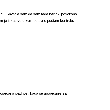
ionu. Shvatila sam da sam tada istinski povezana
om je iskustvo u kom potpuno puštam kontrolu.
 osećaj pripadnosti kada se upoređuješ sa