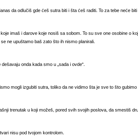
s da odlučiš gde ćeš sutra biti i šta ćeš raditi. To za tebe neće biti op
 koje imaš i darove koje nosiš sa sobom. To su sve one osobine o ko
 se ne upuštamo baš zato što ih nismo planirali.
se dešavaju onda kada smo u „sada i ovde“.
mo mogli izgubiti sutra, toliko da ne vidimo šta je sve to što gubimo
dašnji trenutak u koji možeš, pored svih svojih poslova, da smestiš dr
tvari nisu pod tvojom kontrolom.