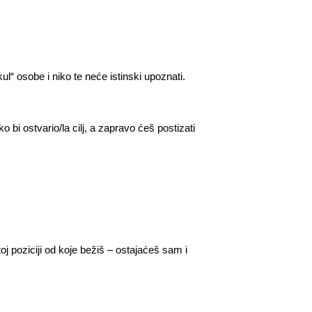
l“ osobe i niko te neće istinski upoznati.
bi ostvario/la cilj, a zapravo ćeš postizati
oj poziciji od koje bežiš – ostajaćeš sam i