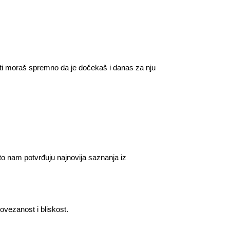
a ti moraš spremno da je dočekaš i danas za nju
 nam potvrđuju najnovija saznanja iz
vezanost i bliskost.