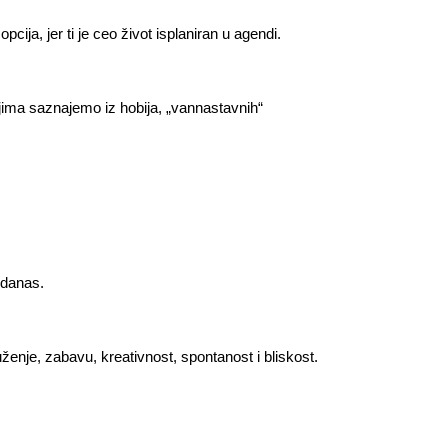
cija, jer ti je ceo život isplaniran u agendi.
jima saznajemo iz hobija, „vannastavnih“
 danas.
uženje, zabavu, kreativnost, spontanost i bliskost.