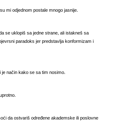
su mi odjednom postale mnogo jasnije.
 da se uklopiš sa jedne strane, ali istakneš sa
vojevrsni paradoks jer predstavlja konformizam i
ni je način kako se sa tim nosimo.
uprotno.
moći da ostvariš određene akademske ili poslovne