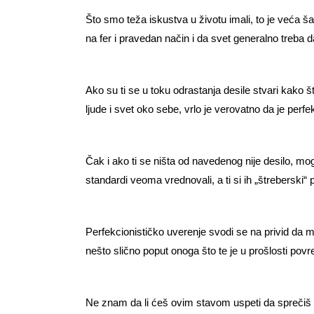
Što smo teža iskustva u životu imali, to je veća š
na fer i pravedan način i da svet generalno treba 
Ako su ti se u toku odrastanja desile stvari kako š
ljude i svet oko sebe, vrlo je verovatno da je per
Čak i ako ti se ništa od navedenog nije desilo, mog
standardi veoma vrednovali, a ti si ih „štreberski“
Perfekcionističko uverenje svodi se na privid da mož
nešto slično poput onoga što te je u prošlosti povre
Ne znam da li ćeš ovim stavom uspeti da sprečiš z