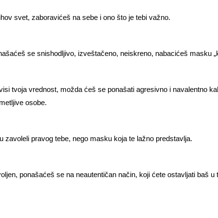
hov svet, zaboravićeš na sebe i ono što je tebi važno.
onašaćeš se snishodljivo, izveštačeno, neiskreno, nabacićeš masku „ku
si tvoja vrednost, možda ćeš se ponašati agresivno i navalentno kako 
ametljive osobe.
u zavoleli pravog tebe, nego masku koja te lažno predstavlja.
oljen, ponašaćeš se na neautentičan način, koji ćete ostavljati baš u t