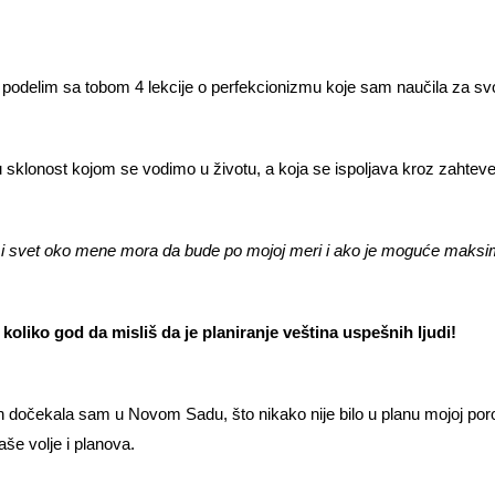
 podelim sa tobom 4 lekcije o perfekcionizmu koje sam naučila za svo
sklonost kojom se vodimo u životu, a koja se ispoljava kroz zahteve
 i svet oko mene mora da bude po mojoj meri i ako je moguće maksim
koliko god da misliš da je planiranje veština uspešnih ljudi!
 dočekala sam u Novom Sadu, što nikako nije bilo u planu mojoj porod
še volje i planova.