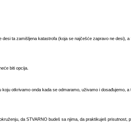
e desi ta zamišljena katastrofa (koja se najčešće zapravo ne desi), 
eće biti opcija.
u koju otkrivamo onda kada se odmaramo, uživamo i dosađujemo, a to
kruženju, da STVARNO budeš sa njima, da praktikuješ prisutnost, po