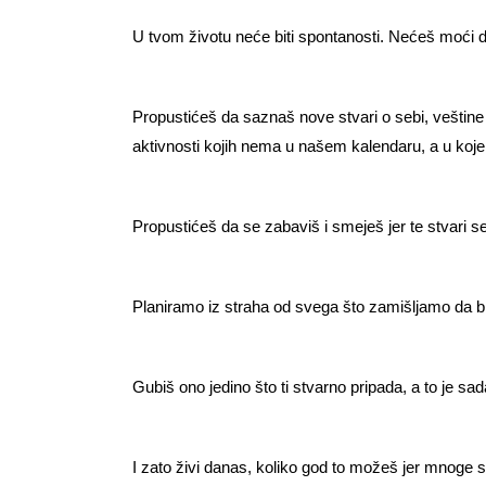
U tvom životu neće biti spontanosti. Nećeš moći dana
Propustićeš da saznaš nove stvari o sebi, veštine
aktivnosti kojih nema u našem kalendaru, a u koje
Propustićeš da se zabaviš i smeješ jer te stvari 
Planiramo iz straha od svega što zamišljamo da bis
Gubiš ono jedino što ti stvarno pripada, a to je sa
I zato živi danas, koliko god to možeš jer mnoge s