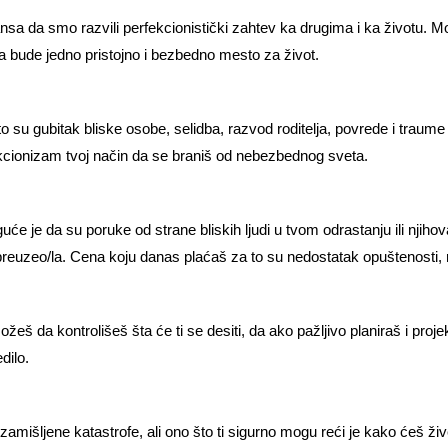
ansa da smo razvili perfekcionistički zahtev ka drugima i ka životu. 
da bude jedno pristojno i bezbedno mesto za život.
to su gubitak bliske osobe, selidba, razvod roditelja, povrede i traume
fekcionizam tvoj način da se braniš od nebezbednog sveta.
uće je da su poruke od strane bliskih ljudi u tvom odrastanju ili njihov
 preuzeo/la. Cena koju danas plaćaš za to su nedostatak opuštenosti, r
eš da kontrolišeš šta će ti se desiti, da ako pažljivo planiraš i projek
dilo.
amišljene katastrofe, ali ono što ti sigurno mogu reći je kako ćeš ži