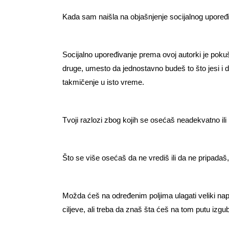
Kada sam naišla na objašnjenje socijalnog upoređiv
Socijalno upoređivanje prema ovoj autorki je pokušaj
druge, umesto da jednostavno budeš to što jesi i da
takmičenje u isto vreme.
Tvoji razlozi zbog kojih se osećaš neadekvatno ili 
Što se više osećaš da ne vrediš ili da ne pripadaš
Možda ćeš na određenim poljima ulagati veliki na
ciljeve, ali treba da znaš šta ćeš na tom putu izgubi