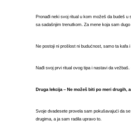
Pronađi neki svoj ritual u kom možeš da budeš u s
sa sadašnjim trenutkom. Za mene koja sam dugo ž
Ne postoji ni prošlost ni budućnost, samo ta kafa i
Nađi svoj prvi ritual ovog tipa i nastavi da vežbaš.
Druga lekcija – Ne možeš biti po meri drugih, a
Svoje dvadesete provela sam pokušavajući da se u
drugima, a ja sam radila upravo to.