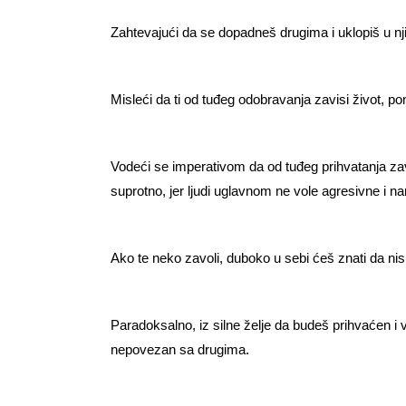
Zahtevajući da se dopadneš drugima i uklopiš u nji
Misleći da ti od tuđeg odobravanja zavisi život, p
Vodeći se imperativom da od tuđeg prihvatanja zavi
suprotno, jer ljudi uglavnom ne vole agresivne i n
Ako te neko zavoli, duboko u sebi ćeš znati da nis
Paradoksalno, iz silne želje da budeš prihvaćen i v
nepovezan sa drugima.