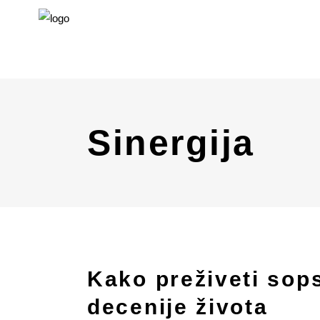
Sinergija
Kako preživeti sops
decenije života