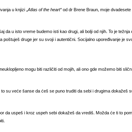
anja u knjizi „
Atlas of the heart“
od dr Brene Braun, moje dvadesete 
 da u isto vreme budemo isti kao drugi, ali bolji od njih. To je težnja
 poštuješ druge jer su svoji i autentični. Socijalno upoređivanje je s
neuklopljeno mogu biti različiti od mojih, ali ono gde možemo biti slič
, to su veće šanse da ćeš se puno truditi da sebi i drugima dokažeš s
por da uspeš i kroz uspeh sebi dokažeš da vrediš. Možda će ti to po
ti.