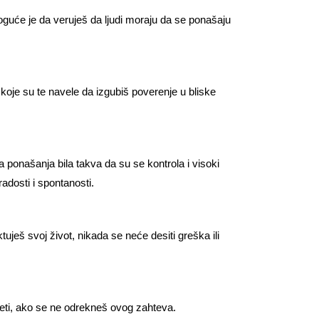
Moguće je da veruješ da ljudi moraju da se ponašaju
 koje su te navele da izgubiš poverenje u bliske
a ponašanja bila takva da su se kontrola i visoki
adosti i spontanosti.
tuješ svoj život, nikada se neće desiti greška ili
veti, ako se ne odrekneš ovog zahteva.