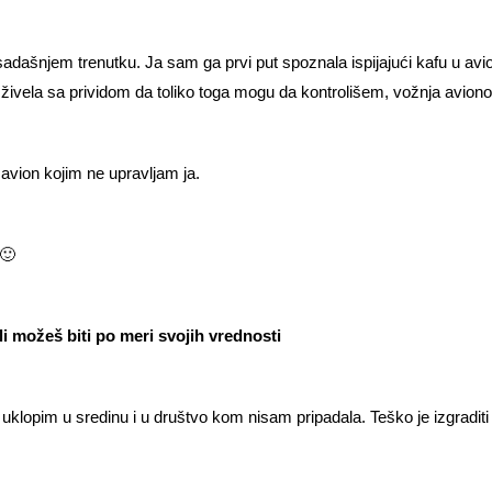
adašnjem trenutku. Ja sam ga prvi put spoznala ispijajući kafu u av
ivela sa prividom da toliko toga mogu da kontrolišem, vožnja avion
 avion kojim ne upravljam ja.
 🙂
li možeš biti po meri svojih vrednosti
klopim u sredinu i u društvo kom nisam pripadala. Teško je izgraditi