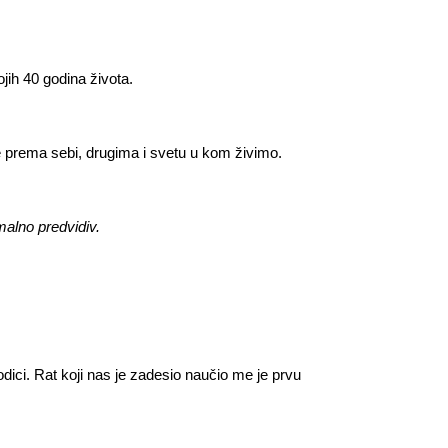
jih 40 godina života.
 prema sebi, drugima i svetu u kom živimo.
alno predvidiv.
ici. Rat koji nas je zadesio naučio me je prvu