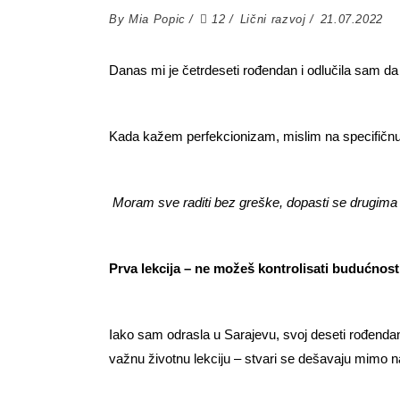
By
Mia Popic
12
Lični razvoj
21.07.2022
Danas mi je četrdeseti rođendan i odlučila sam da
Kada kažem perfekcionizam, mislim na specifičnu 
Moram sve raditi bez greške, dopasti se drugima
Prva lekcija – ne možeš kontrolisati budućnost 
Iako sam odrasla u Sarajevu, svoj deseti rođendan
važnu životnu lekciju – stvari se dešavaju mimo na