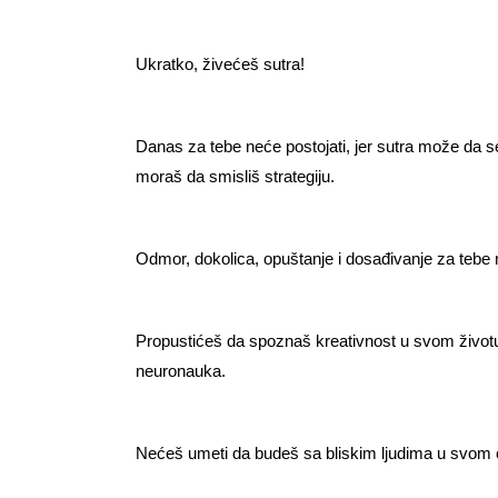
Ukratko, živećeš sutra!
Danas za tebe neće postojati, jer sutra može da s
moraš da smisliš strategiju.
Odmor, dokolica, opuštanje i dosađivanje za tebe n
Propustićeš da spoznaš kreativnost u svom život
neuronauka.
Nećeš umeti da budeš sa bliskim ljudima u svom o