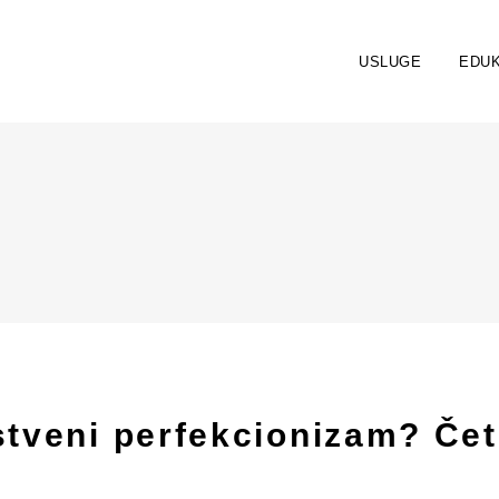
USLUGE
EDUK
tveni perfekcionizam? Četir