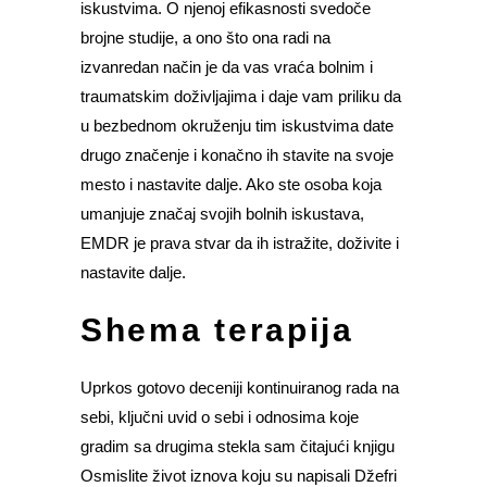
iskustvima. O njenoj efikasnosti svedoče
brojne studije, a ono što ona radi na
izvanredan način je da vas vraća bolnim i
traumatskim doživljajima i daje vam priliku da
u bezbednom okruženju tim iskustvima date
drugo značenje i konačno ih stavite na svoje
mesto i nastavite dalje. Ako ste osoba koja
umanjuje značaj svojih bolnih iskustava,
EMDR je prava stvar da ih istražite, doživite i
nastavite dalje.
Shema terapija
Uprkos gotovo deceniji kontinuiranog rada na
sebi, ključni uvid o sebi i odnosima koje
gradim sa drugima stekla sam čitajući knjigu
Osmislite život iznova koju su napisali Džefri