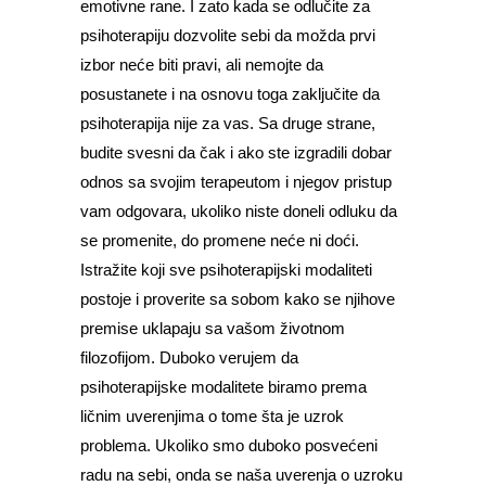
emotivne rane. I zato kada se odlučite za
psihoterapiju dozvolite sebi da možda prvi
izbor neće biti pravi, ali nemojte da
posustanete i na osnovu toga zaključite da
psihoterapija nije za vas. Sa druge strane,
budite svesni da čak i ako ste izgradili dobar
odnos sa svojim terapeutom i njegov pristup
vam odgovara, ukoliko niste doneli odluku da
se promenite, do promene neće ni doći.
Istražite koji sve psihoterapijski modaliteti
postoje i proverite sa sobom kako se njihove
premise uklapaju sa vašom životnom
filozofijom. Duboko verujem da
psihoterapijske modalitete biramo prema
ličnim uverenjima o tome šta je uzrok
problema. Ukoliko smo duboko posvećeni
radu na sebi, onda se naša uverenja o uzroku