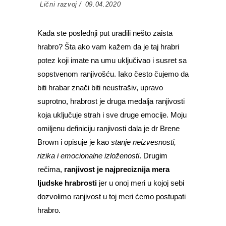
Lični razvoj
09.04.2020
Kada ste poslednji put uradili nešto zaista
hrabro? Šta ako vam kažem da je taj hrabri
potez koji imate na umu uključivao i susret sa
sopstvenom ranjivošću. Iako često čujemo da
biti hrabar znači biti neustrašiv, upravo
suprotno, hrabrost je druga medalja ranjivosti
koja uključuje strah i sve druge emocije. Moju
omiljenu definiciju ranjivosti dala je dr Brene
Brown i opisuje je kao
stanje neizvesnosti,
rizika i emocionalne izloženosti
. Drugim
rečima,
ranjivost je najpreciznija mera
ljudske hrabrosti
jer u onoj meri u kojoj sebi
dozvolimo ranjivost u toj meri ćemo postupati
hrabro.