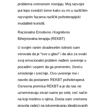
problema vremenom menjaju. Moj razvojni
put lepo svedoči tome kako su mi u različitim
razvojnim fazama različiti psihoterapijski
modaliteti koristili.
Racionalno Emotivno i Kognitivno
Bihejvioralna terapija (REKBT)
U svojim ranim dvadesetim istinski sam
verovala da je “sve u glavi” i da ako za svaki
svoj emocionalni problem nađem uverenje u
pozadini i uspem da ga promenim, živeću
smislenije i srećnije. Ovo uverenje me i
navelo da postanem REKBT psihoterapeut.
Osnovna premisa REKBT-a je da nas ne
uznemiravaju stvari same po sebi, već način
na koji mislimo o njima. Dosta sam vremena
provela radeći na iskorenjivanju idealizovanih