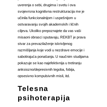
uverenja o sebi, drugima i svetu i ova
svojevrsna kognitivna restrukturacija me je
učinila funkcionalnijom i uspešnijom u
ostvaravanju svojih akademskih i ličnih
ciljeva. Ukoliko prepoznajete da vas vaši
misaoni obrasci sputavaju, REKBT je prava
stvar za prevazilaženje iskrivljenog
razmišljanja koje vodi u nezdrave emocije i
sabotirajuća ponašanja. U naučnim studijama
pokazuje se kao najefektivnija u tretiranju
anksiozno/depresivnih tegoba, fobija,
opsesivno kompulsivnih misli, itd.
Telesna
psihoterapija