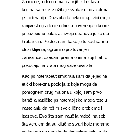
Za mene, jedno od najhrabrijih iskustava
kojima sam se izložila je svakako odlazak na
psihoterapiju. Dozvola da neko drugi vidi moju
ranjivost i građenje odnosa poverenja u kome
je bezbedno pokazati svoje strahove je zaista
hrabar čin. Pošto znam kako je to kad sam u
ulozi klijenta, ogromno poštovanje i
zahvalnost osećam prema onima koji hrabro
pokucaju na vrata mog savetovališta.
Kao psihoterapeut smatrala sam da je jedina
etički korektna pozicija iz koje mogu da
pomognem drugima ona u kojoj sam prvo
istražila različite psihoterapijske modalitete u
nastojanju da rešim svoje lične probleme i
izazove. Evo šta sam naučila radeći na sebi i
šta verujem da su ključne stvari koje moramo
da imamo na umu kada donosimo odluku da