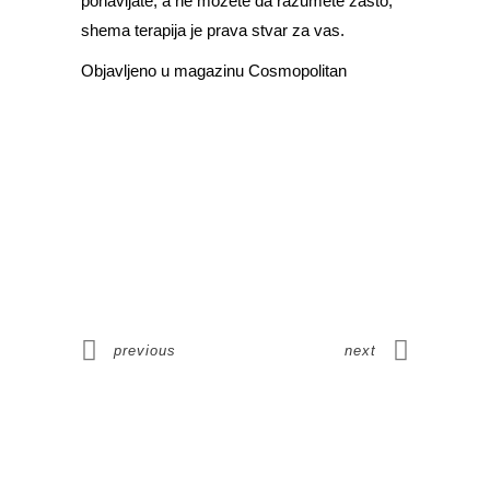
ponavljate, a ne možete da razumete zašto,
shema terapija je prava stvar za vas.
Objavljeno u magazinu Cosmopolitan
previous
next