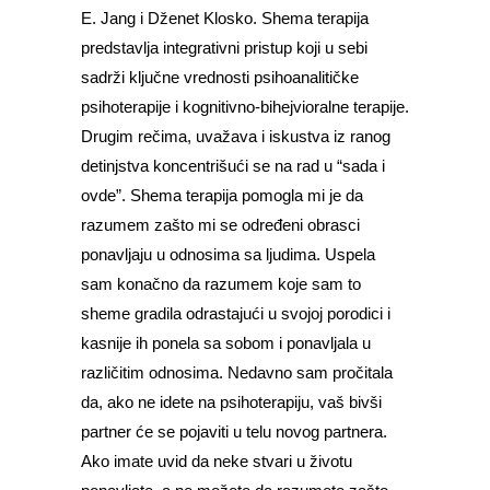
E. Jang i Dženet Klosko. Shema terapija
predstavlja integrativni pristup koji u sebi
sadrži ključne vrednosti psihoanalitičke
psihoterapije i kognitivno-bihejvioralne terapije.
Drugim rečima, uvažava i iskustva iz ranog
detinjstva koncentrišući se na rad u “sada i
ovde”. Shema terapija pomogla mi je da
razumem zašto mi se određeni obrasci
ponavljaju u odnosima sa ljudima. Uspela
sam konačno da razumem koje sam to
sheme gradila odrastajući u svojoj porodici i
kasnije ih ponela sa sobom i ponavljala u
različitim odnosima. Nedavno sam pročitala
da, ako ne idete na psihoterapiju, vaš bivši
partner će se pojaviti u telu novog partnera.
Ako imate uvid da neke stvari u životu