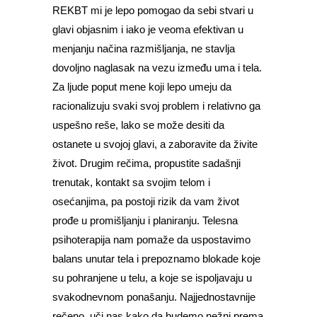
REKBT mi je lepo pomogao da sebi stvari u
glavi objasnim i iako je veoma efektivan u
menjanju načina razmišljanja, ne stavlja
dovoljno naglasak na vezu između uma i tela.
Za ljude poput mene koji lepo umeju da
racionalizuju svaki svoj problem i relativno ga
uspešno reše, lako se može desiti da
ostanete u svojoj glavi, a zaboravite da živite
život. Drugim rečima, propustite sadašnji
trenutak, kontakt sa svojim telom i
osećanjima, pa postoji rizik da vam život
prođe u promišljanju i planiranju. Telesna
psihoterapija nam pomaže da uspostavimo
balans unutar tela i prepoznamo blokade koje
su pohranjene u telu, a koje se ispoljavaju u
svakodnevnom ponašanju. Najjednostavnije
rečeno, uči nas kako da budemo nežni prema