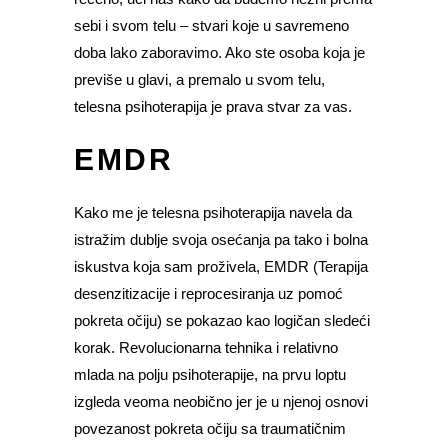
sebi i svom telu – stvari koje u savremeno
doba lako zaboravimo. Ako ste osoba koja je
previše u glavi, a premalo u svom telu,
telesna psihoterapija je prava stvar za vas.
EMDR
Kako me je telesna psihoterapija navela da
istražim dublje svoja osećanja pa tako i bolna
iskustva koja sam proživela, EMDR (Terapija
desenzitizacije i reprocesiranja uz pomoć
pokreta očiju) se pokazao kao logičan sledeći
korak. Revolucionarna tehnika i relativno
mlada na polju psihoterapije, na prvu loptu
izgleda veoma neobično jer je u njenoj osnovi
povezanost pokreta očiju sa traumatičnim