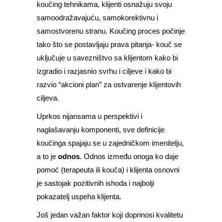
koučing tehnikama, klijenti osnažuju svoju
samoodražavajuću, samokorektivnu i
samostvorenu stranu. Koučing proces počinje
tako što se postavljaju prava pitanja- kouč se
uključuje u savezništvo sa klijentom kako bi
izgradio i razjasnio svrhu i ciljeve i kako bi
razvio “akcioni plan” za ostvarenje klijentovih
ciljeva.
Uprkos nijansama u perspektivi i
naglašavanju komponenti, sve definicije
koučinga spajaju se u zajedničkom imenitelju,
a to je
odnos
. Odnos između onoga ko daje
pomoć (terapeuta ili kouča) i klijenta osnovni
je sastojak pozitivnih ishoda i najbolji
pokazatelj uspeha klijenta.
Još jedan važan faktor koji doprinosi kvalitetu