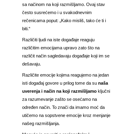
sa načinom na koji razmišljamo. Ovaj stav
često susrećemo i u svakodnevnim
rečenicama poput: „Kako misliš, tako će ti i
biti.“
Različiti ljudi na iste događaje reaguju
različitim emocijama upravo zato što na
različit način sagledavaju događaje koji im se
dešavaju.
Različite emocije kojima reagujemo na jedan
isti događaj govore u prilog tome da su
naša
uverenja i način na koji razmišljamo
ključni
za razumevanje zašto se osećamo na
određen način. To znači da imamo moć da
utičemo na sopstvene emocije kroz menjanje
našeg razmišljanja.