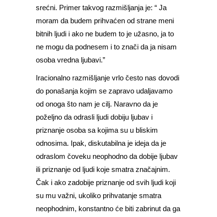
srećni. Primer takvog razmišljanja je: “ Ja
moram da budem prihvaćen od strane meni
bitnih ljudi i ako ne budem to je užasno, ja to
ne mogu da podnesem i to znači da ja nisam
osoba vredna ljubavi.”
Iracionalno razmišljanje vrlo često nas dovodi
do ponašanja kojim se zapravo udaljavamo
od onoga što nam je cilj. Naravno da je
poželjno da odrasli ljudi dobiju ljubav i
priznanje osoba sa kojima su u bliskim
odnosima. Ipak, diskutabilna je ideja da je
odraslom čoveku neophodno da dobije ljubav
ili priznanje od ljudi koje smatra značajnim.
Čak i ako zadobije priznanje od svih ljudi koji
su mu važni, ukoliko prihvatanje smatra
neophodnim, konstantno će biti zabrinut da ga