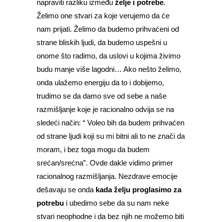
napraviti razliku između
želje i potrebe
.
Želimo one stvari za koje verujemo da će
nam prijati. Želimo da budemo prihvaćeni od
strane bliskih ljudi, da budemo uspešni u
onome što radimo, da uslovi u kojima živimo
budu manje više lagodni… Ako nešto želimo,
onda ulažemo energiju da to i dobijemo,
trudimo se da damo sve od sebe a naše
razmišljanje koje je racionalno odvija se na
sledeći način: “ Voleo bih da budem prihvaćen
od strane ljudi koji su mi bitni ali to ne znači da
moram, i bez toga mogu da budem
srećan/srećna”. Ovde dakle vidimo primer
racionalnog razmišljanja. Nezdrave emocije
dešavaju se onda
kada želju proglasimo za
potrebu
i ubedimo sebe da su nam neke
stvari neophodne i da bez njih ne možemo biti