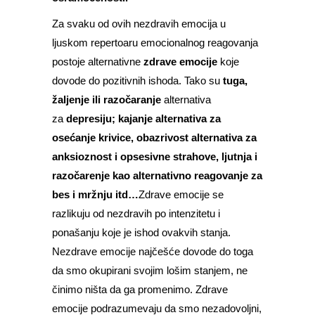
Za svaku od ovih nezdravih emocija u
ljuskom repertoaru emocionalnog reagovanja
postoje alternativne
zdrave emocije
koje
dovode do pozitivnih ishoda. Tako su
tuga,
žaljenje ili razočaranje
alternativa
za
depresiju; kajanje alternativa za
osećanje krivice, obazrivost alternativa za
anksioznost i opsesivne strahove, ljutnja i
razočarenje kao alternativno reagovanje za
bes i mržnju itd…
Zdrave emocije se
razlikuju od nezdravih po intenzitetu i
ponašanju koje je ishod ovakvih stanja.
Nezdrave emocije najčešće dovode do toga
da smo okupirani svojim lošim stanjem, ne
činimo ništa da ga promenimo. Zdrave
emocije podrazumevaju da smo nezadovoljni,