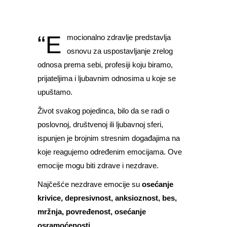
“E
mocionalno zdravlje predstavlja
osnovu za uspostavljanje zrelog
odnosa prema sebi, profesiji koju biramo,
prijateljima i ljubavnim odnosima u koje se
upuštamo.
Život svakog pojedinca, bilo da se radi o
poslovnoj, društvenoj ili ljubavnoj sferi,
ispunjen je brojnim stresnim događajima na
koje reagujemo određenim emocijama. Ove
emocije mogu biti zdrave i nezdrave.
Najčešće nezdrave emocije su
osećanje
krivice, depresivnost, anksioznost, bes,
mržnja, povređenost, osećanje
osramoćenosti.