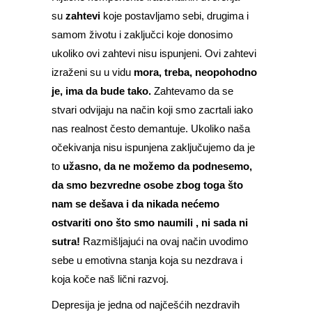
su
zahtevi
koje postavljamo sebi, drugima i
samom životu i zaključci koje donosimo
ukoliko ovi zahtevi nisu ispunjeni. Ovi zahtevi
izraženi su u vidu
mora, treba, neopohodno
je, ima da bude tako.
Zahtevamo da se
stvari odvijaju na način koji smo zacrtali iako
nas realnost često demantuje. Ukoliko naša
očekivanja nisu ispunjena zaključujemo da je
to
užasno, da ne možemo da podnesemo,
da smo bezvredne osobe zbog toga što
nam se dešava i da nikada nećemo
ostvariti ono što smo naumili , ni sada ni
sutra!
Razmišljajući na ovaj način uvodimo
sebe u emotivna stanja koja su nezdrava i
koja koče naš lični razvoj.
Depresija je jedna od najčešćih nezdravih