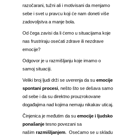
razočarani, tužni ali i motivisani da menjamo
sebe i svet u pravcu koji će nam doneti više
zadovoljstva a manje bola.
Od čega zavisi da li ćemo u situacijama koje
nas frustriraju osećati zdrave ili nezdrave
emocije?
Odgovor je u razmišljanju koje imamo o
samoj situaciji.
Veliki broj ljudi drži se uverenja da su
emocije
spontani procesi
, nešto što se dešava samo
od sebe i da su direktno prouzrokovane
događajima nad kojima nemaju nikakav uticaj.
Činjenica je međutim da su
emocije i ljudsko
ponašanje
tesno povezani sa
našim
razmišljanjem
. Osećamo se u skladu