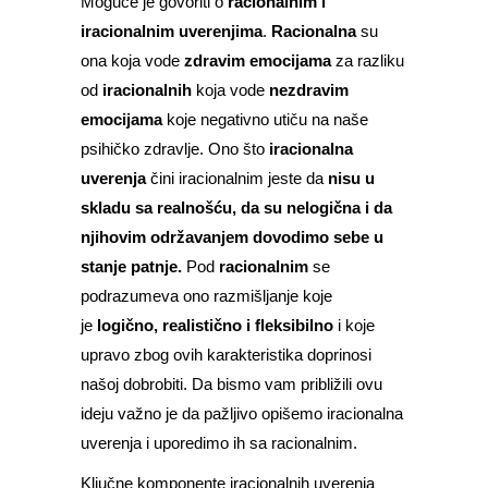
Moguće je govoriti o
racionalnim i
iracionalnim uverenjima
.
Racionalna
su
ona koja vode
zdravim emocijama
za razliku
od
iracionalnih
koja vode
nezdravim
emocijama
koje negativno utiču na naše
psihičko zdravlje. Ono što
iracionalna
uverenja
čini iracionalnim jeste da
nisu u
skladu sa realnošću, da su nelogična i da
njihovim održavanjem dovodimo sebe u
stanje patnje.
Pod
racionalnim
se
podrazumeva ono razmišljanje koje
je
logično, realistično i fleksibilno
i koje
upravo zbog ovih karakteristika doprinosi
našoj dobrobiti. Da bismo vam približili ovu
ideju važno je da pažljivo opišemo iracionalna
uverenja i uporedimo ih sa racionalnim.
Ključne komponente iracionalnih uverenja