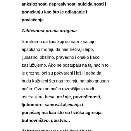
anksioznost, depresivnost, suicidalnosti i
ponašanju kao što je odlaganje i
povlačenje.
Zahtevnost prema drugima
Smatramo da ljudi koji su nam značajni
apsolutno moraju da nas tretiraju lepo,
ljubazno, obzirno, pravedno i onako kako
zaslužujemo. Ako ne postupaju na taj način to
je grozno, oni su pokvareni i loši i treba da
budu kažnjeni što nas tretiraju na tako gnusan
način. Ovakan način razmišljanja vodi
osećanjima
besa, mržnje, povređenosti,
ljubomore, samosažaljevanja i
ponašanjima kao što su fizička agresija,
butnovništvo, ubistva…