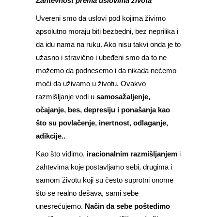
Zahtevnost prema uslovima života
Uvereni smo da uslovi pod kojima živimo
apsolutno moraju biti bezbedni, bez neprilika i
da idu nama na ruku. Ako nisu takvi onda je to
užasno i stravično i ubeđeni smo da to ne
možemo da podnesemo i da nikada nećemo
moći da uživamo u životu. Ovakvo
razmišljanje vodi u
samosažaljenje,
očajanje, bes, depresiju i ponašanja kao
što su povlačenje, inertnost, odlaganje,
adikcije..
Kao što vidimo,
iracionalnim razmišljanjem
i
zahtevima koje postavljamo sebi, drugima i
samom životu koji su često suprotni onome
što se realno dešava, sami sebe
unesrećujemo.
Način da sebe poštedimo