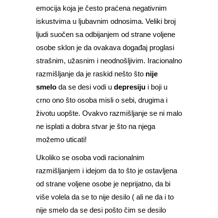
emocija koja je često praćena negativnim
iskustvima u ljubavnim odnosima. Veliki broj
ljudi suočen sa odbijanjem od strane voljene
osobe sklon je da ovakava događaj proglasi
strašnim, užasnim i neodnošljivim. Iracionalno
razmišljanje da je raskid nešto što
nije
smelo
da se desi vodi u
depresiju
i boji u
crno ono što osoba misli o sebi, drugima i
životu uopšte. Ovakvo razmišljanje se ni malo
ne isplati a dobra stvar je što na njega
možemo uticati!
Ukoliko se osoba vodi racionalnim
razmišljanjem i idejom da to što je ostavljena
od strane voljene osobe je neprijatno, da bi
više volela da se to nije desilo ( ali ne da i to
nije smelo da se desi pošto čim se desilo