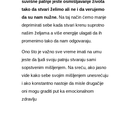
suvišne patnje jeste osmišljavanje života
tako da stvari želimo ali ne i da verujemo
da su nam nužne.
Na taj način ćemo manje
deprimirati sebe kada stvari krenu suprotno
našim željama a više energije ulagati da ih
promenimo tako da nam odgovaraju.
Ono što je važno sve vreme imati na umu
jeste da ljudi svoju patnju stvaraju sami
sopstvenim mišljenjem. Na sreću, ako jasno
vide kako sebe svojim mišljenjem unesrećuju
i ako konstantno nastoje da misle drugačije
oni mogu graditi put ka emocionalnom
zdravlju