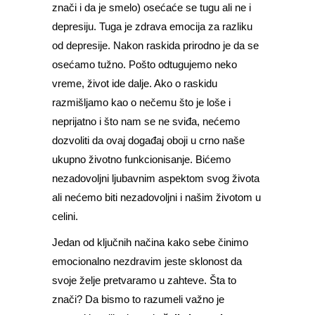
znači i da je smelo) osećaće se tugu ali ne i
depresiju. Tuga je zdrava emocija za razliku
od depresije. Nakon raskida prirodno je da se
osećamo tužno. Pošto odtugujemo neko
vreme, život ide dalje. Ako o raskidu
razmišljamo kao o nečemu što je loše i
neprijatno i što nam se ne sviđa, nećemo
dozvoliti da ovaj događaj oboji u crno naše
ukupno životno funkcionisanje. Bićemo
nezadovoljni ljubavnim aspektom svog života
ali nećemo biti nezadovoljni i našim životom u
celini.
Jedan od ključnih načina kako sebe činimo
emocionalno nezdravim jeste sklonost da
svoje želje pretvaramo u zahteve. Šta to
znači? Da bismo to razumeli važno je