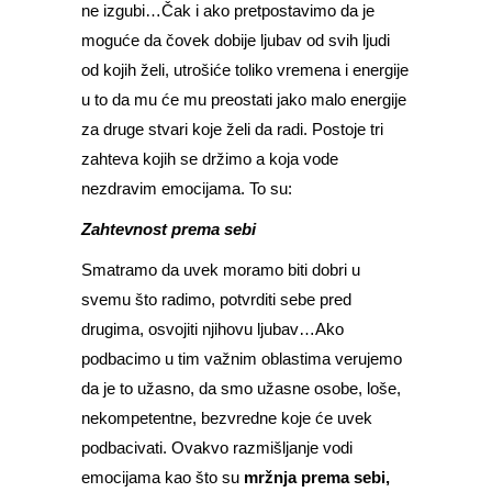
ne izgubi…Čak i ako pretpostavimo da je
moguće da čovek dobije ljubav od svih ljudi
od kojih želi, utrošiće toliko vremena i energije
u to da mu će mu preostati jako malo energije
za druge stvari koje želi da radi. Postoje tri
zahteva kojih se držimo a koja vode
nezdravim emocijama. To su:
Zahtevnost prema sebi
Smatramo da uvek moramo biti dobri u
svemu što radimo, potvrditi sebe pred
drugima, osvojiti njihovu ljubav…Ako
podbacimo u tim važnim oblastima verujemo
da je to užasno, da smo užasne osobe, loše,
nekompetentne, bezvredne koje će uvek
podbacivati. Ovakvo razmišljanje vodi
emocijama kao što su
mržnja prema sebi,