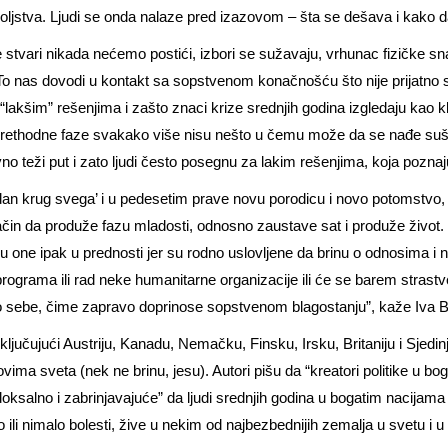
ljstva. Ljudi se onda nalaze pred izazovom – šta se dešava i kako d
stvari nikada nećemo postići, izbori se sužavaju, vrhunac fizičke snag
To nas dovodi u kontakt sa sopstvenom konačnošću što nije prijatno sa
“lakšim” rešenjima i zašto znaci krize srednjih godina izgledaju kao
a prethodne faze svakako više nisu nešto u čemu može da se nađe sušt
no teži put i zato ljudi često posegnu za lakim rešenjima, koja poznaj
an krug svega’ i u pedesetim prave novu porodicu i novo potomstvo, i
 način da produže fazu mladosti, odnosno zaustave sat i produže život.
one ipak u prednosti jer su rodno uslovljene da brinu o odnosima i n
programa ili rad neke humanitarne organizacije ili će se barem stras
 sebe, čime zapravo doprinose sopstvenom blagostanju”, kaže Iva B
 uključujući Austriju, Kanadu, Nemačku, Finsku, Irsku, Britaniju i Sje
vima sveta (nek ne brinu, jesu). Autori pišu da “kreatori politike u bo
doksalno i zabrinjavajuće” da ljudi srednjih godina u bogatim nacija
i nimalo bolesti, žive u nekim od najbezbednijih zemalja u svetu i u na