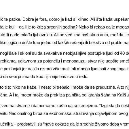
te patike. Dobra je fora, dobro je kad si klinac. Ali šta kada uspešan
 da je kul – da li je to kriza srednjih godina? Neko bi rekao da je m
uto ili nađe mlađu ljubavnicu. Ali on već ima baš skup auto, možda i mo
ke logično došle kao jedno od lakših rešenja ili bekstvo od problema
nogi šale i skloni su da svakakve neobjašnjive postupke ljudi od 40 d
o reklama, uglavnom za potenciju i menopauzu, stvar nije uopšte smešna
e poklanjali jer valjda nismo više mali, ali mnogo ljudi pati zbog toga
i da sebi prizna da kod njih nije baš sve u redu.
to ti to niko ne kaže. I nešto bi trebalo i može da se preduzme. A to n
no. A i taj motor može da prokliza pa ništa od igranja šaha na Kališu 
na veoma stvarne i da nemamo zašto da se smejemo. “Izgleda da nešt
ntu Nacionalnog biroa za ekonomska istraživanja objavljenom ovog 
naučnika – predstavili su “nove dokaze da je srednje životno doba vre