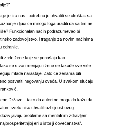
alje?”
e je iza nas i potrebno je uhvatiti se ukoštac sa
znanje i ljudi će mnogo toga uraditi da sa tim ne
 kliše? Funkcionalan način podrazumevao bi
insko zadovoljstvo, i traganje za novim načinima
u odranije.
li zrele žene koje se ponašaju kao
 Iako se stvari menjaju i žene se takođe sve više
eguju mlađe naraštaje. Zato će ženama biti
tveno posvetiti negovanju cveća. U svakom slučaju
ranković.
dinjene Države – tako da autori ne mogu da kažu da
gatom svetu nisu shvatili ozbiljnost ovog
ma doživljavaju probleme sa mentalnim zdravljem
jprosperitetnijoj eri u istoriji čovečanstva”.