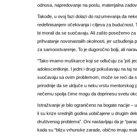
odnosa, napredovanje na poslu, materijalna zadovo
Takođe, u ovoj fazi dolazi do razumevanja da neke 
redefinisanjem očekivanja i ciljeva za budućnost. 
bi morali da se suočavaju. Ali zašto posežemo za 
prihvatanje novonastalih okolnosti, jer uzbuđenj
za samoostvarenje. To je dugoročno bolji, ali narav
“Tako imamo muškarce koji se odlučuju za ‘još jed
adolescentkinje. I jedni i drugi pokušavaju na taj
suočavaju sa ovim problemom, može se reći da su 
prirodnije da se uključe u neku vrstu mentorskog 
nečemu spolja čime mogu da doprinesu svetu oko
Istraživanje je bilo ograničeno na bogate nacije –
li su krize srednjih godina uobičajene u drugim delo
društvenog problema”. Oni nastavljaju da je “para
kada su “blizu vrhunske zarade, obično imaju malo il