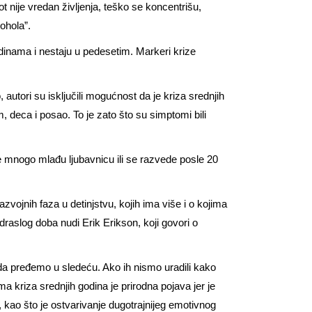
 nije vredan življenja, teško se koncentrišu,
ohola”.
odinama i nestaju u pedesetim. Markeri krize
, autori su isključili mogućnost da je kriza srednjih
 deca i posao. To je zato što su simptomi bili
mnogo mlađu ljubavnicu ili se razvede posle 20
vojnih faza u detinjstvu, kojih ima više i o kojima
raslog doba nudi Erik Erikson, koji govori o
da pređemo u sledeću. Ako ih nismo uradili kako
a kriza srednjih godina je prirodna pojava jer je
, kao što je ostvarivanje dugotrajnijeg emotivnog