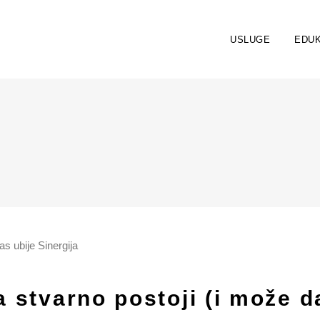
USLUGE
EDUK
a stvarno postoji (i može d