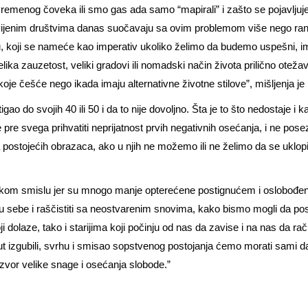
savremenog čoveka ili smo gas ada samo “mapirali” i zašto se pojavljuj
vijenim društvima danas suočavaju sa ovim problemom više nego ranije
otu, koji se nameće kao imperativ ukoliko želimo da budemo uspešni, 
lika zauzetost, veliki gradovi ili nomadski način života prilično otež
oje češće nego ikada imaju alternativne životne stilove”, mišljenja je
ao do svojih 40 ili 50 i da to nije dovoljno. Šta je to što nedostaje i 
pre svega prihvatiti neprijatnost prvih negativnih osećanja, i ne pose
postojećih obrazaca, ako u njih ne možemo ili ne želimo da se uklopim
kom smislu jer su mnogo manje opterećene postignućem i oslobođene 
e u sebe i raščistiti sa neostvarenim snovima, kako bismo mogli da p
 dolaze, tako i starijima koji počinju od nas da zavise i na nas da ra
 izgubili, svrhu i smisao sopstvenog postojanja ćemo morati sami da 
izvor velike snage i osećanja slobode.”