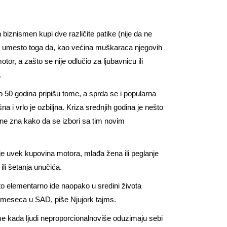
 biznismen kupi dve različite patike (nije da ne
ogao umesto toga da, kao većina muškaraca njegovih
tor, a zašto se nije odlučio za ljubavnicu ili
.
o 50 godina pripišu tome, a sprda se i popularna
 i vrlo je ozbiljna. Kriza srednjih godina je nešto
 i ne zna kako da se izbori sa tim novim
ije uvek kupovina motora, mlađa žena ili peglanje
ili šetanja unučića.
o elementarno ide naopako u sredini života
meseca u SAD, piše Njujork tajms.
me kada ljudi neproporcionalnoviše oduzimaju sebi