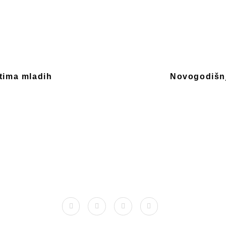
otima mladih
Novogodišnje