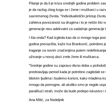
Pitanje je da li je kriza srednjih godina problem 
je da razlog zbog koga se i žene i muškarci u raz
savremenog života. “Individualistički pristup živ
zahteva povezanost sa drugima i to je nešto što ve
generacije nisu adekvatni za sadašnje generacije k
I šta onda? Kad izgleda kao da si mnogo toga postig
godina prevazišla, kaže Iva Branković, potrebno je 
traganje za novim značenjima putem redefinisanja 
uživanje u novoj ulozi zrele žene ili muškarca.
“Srednje godine su zapravo divno doba u psihološ
predstavljaju period kada je potrebno zagledati s
bliskim ljudima i budemo korisni, kako mladima koji
mnogo da pomogne, ali ukoliko smo je negde usput
parališući strah, može da bude prelepo iskustvo i 
Ana Mitić, za Nedeljnik