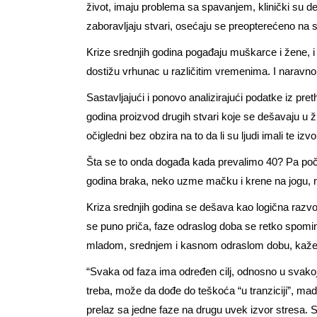
život, imaju problema sa spavanjem, klinički su de
zaboravljaju stvari, osećaju se preopterećeno na 
Krize srednjih godina pogađaju muškarce i žene, i 
dostižu vrhunac u različitim vremenima. I naravno
Sastavljajući i ponovo analizirajući podatke iz pret
godina proizvod drugih stvari koje se dešavaju u ž
očigledni bez obzira na to da li su ljudi imali te izv
Šta se to onda događa kada prevalimo 40? Pa poč
godina braka, neko uzme mačku i krene na jogu, 
Kriza srednjih godina se dešava kao logična razvoj
se puno priča, faze odraslog doba se retko spominj
mladom, srednjem i kasnom odraslom dobu, kaže I
“Svaka od faza ima određen cilj, odnosno u svako
treba, može da dođe do teškoća “u tranziciji”, mada
prelaz sa jedne faze na drugu uvek izvor stresa. S