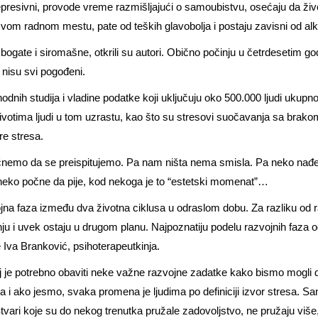
presivni, provode vreme razmišljajući o samoubistvu, osećaju da život
svom radnom mestu, pate od teških glavobolja i postaju zavisni od alk
bogate i siromašne, otkrili su autori. Obično počinju u četrdesetim g
 nisu svi pogođeni.
hodnih studija i vladine podatke koji uključuju oko 500.000 ljudi ukupno
ivotima ljudi u tom uzrastu, kao što su stresovi suočavanja sa brakom,
ore stresa.
nemo da se preispitujemo. Pa nam ništa nema smisla. Pa neko nađe 
neko počne da pije, kod nekoga je to “estetski momenat”…
na faza između dva životna ciklusa u odraslom dobu. Za razliku od raz
u i uvek ostaju u drugom planu. Najpoznatiju podelu razvojnih faza od
va Branković, psihoterapeutkinja.
j je potrebno obaviti neke važne razvojne zadatke kako bismo mogli 
 i ako jesmo, svaka promena je ljudima po definiciji izvor stresa. Sam
tvari koje su do nekog trenutka pružale zadovoljstvo, ne pružaju više