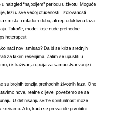
e u naizgled “najboljem” periodu u životu. Moguće
, leži u sve većoj otuđenosti i izolovanosti
ima smisla u mladom dobu, ali reproduktivna faza
avaju. Takođe, modeli koje nude prethodne
 psihoterapeut.
kako naći novi smisao? Da bi se kriza srednjih
zati za lakim rešenjima. Zatim se upustiti u
o, i istraživanja opcija za samoostvarivanje i
su brojnih tenzija prethodnih životnih faza. One
ostavimo nove, realne ciljeve, povežemo se sa
čunaju. U definisanju svrhe spiritualnost može
kreiramo. A to, kada se prevaziđe prvobitni