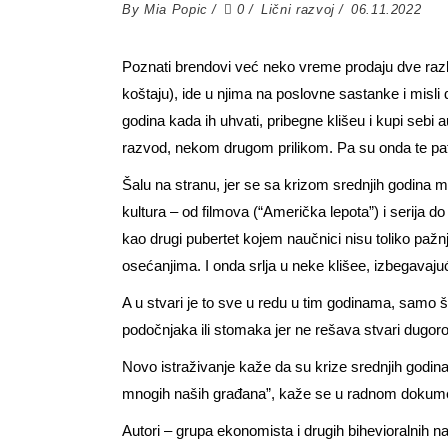
By
Mia Popic
0
Lični razvoj
06.11.2022
Poznati brendovi već neko vreme prodaju dve različi
koštaju), ide u njima na poslovne sastanke i misli
godina kada ih uhvati, pribegne klišeu i kupi sebi a
razvod, nekom drugom prilikom. Pa su onda te pati
Šalu na stranu, jer se sa krizom srednjih godina m
kultura – od filmova (“Američka lepota”) i serija d
kao drugi pubertet kojem naučnici nisu toliko pažnj
osećanjima. I onda srlja u neke klišee, izbegavajuć
A u stvari je to sve u redu u tim godinama, samo š
podočnjaka ili stomaka jer ne rešava stvari dugoroč
Novo istraživanje kaže da su krize srednjih godi
mnogih naših građana”, kaže se u radnom dokume
Autori – grupa ekonomista i drugih bihevioralnih 