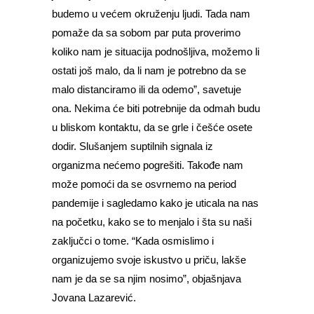
budemo u većem okruženju ljudi. Tada nam
pomaže da sa sobom par puta proverimo
koliko nam je situacija podnošljiva, možemo li
ostati još malo, da li nam je potrebno da se
malo distanciramo ili da odemo”, savetuje
ona. Nekima će biti potrebnije da odmah budu
u bliskom kontaktu, da se grle i češće osete
dodir. Slušanjem suptilnih signala iz
organizma nećemo pogrešiti. Takođe nam
može pomoći da se osvrnemo na period
pandemije i sagledamo kako je uticala na nas
na početku, kako se to menjalo i šta su naši
zaključci o tome. “Kada osmislimo i
organizujemo svoje iskustvo u priču, lakše
nam je da se sa njim nosimo”, objašnjava
Jovana Lazarević.