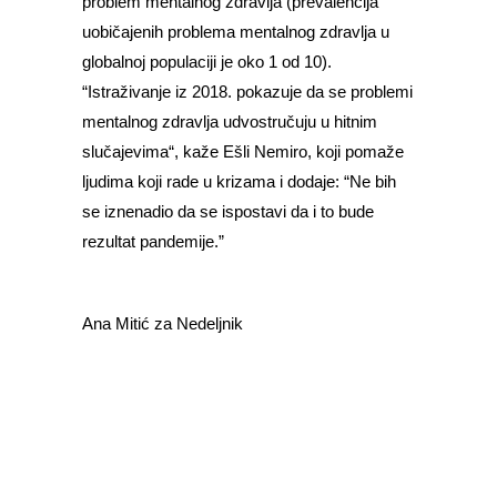
problem mentalnog zdravlja (prevalencija
uobičajenih problema mentalnog zdravlja u
globalnoj populaciji je oko 1 od 10).
“Istraživanje iz 2018. pokazuje da se problemi
mentalnog zdravlja udvostručuju u hitnim
slučajevima“, kaže Ešli Nemiro, koji pomaže
ljudima koji rade u krizama i dodaje: “Ne bih
se iznenadio da se ispostavi da i to bude
rezultat pandemije.”
Ana Mitić
za Nedeljnik