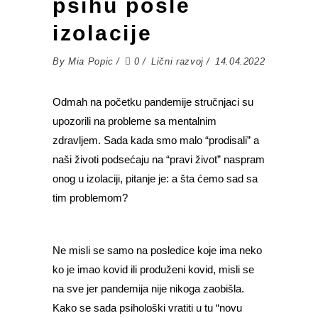
psihu posle
izolacije
By
Mia Popic
0
Lični razvoj
14.04.2022
Odmah na početku pandemije stručnjaci su
upozorili na probleme sa mentalnim
zdravljem. Sada kada smo malo “prodisali” a
naši životi podsećaju na “pravi život” naspram
onog u izolaciji, pitanje je: a šta ćemo sad sa
tim problemom?
Ne misli se samo na posledice koje ima neko
ko je imao kovid ili produženi kovid, misli se
na sve jer pandemija nije nikoga zaobišla.
Kako se sada psihološki vratiti u tu “novu