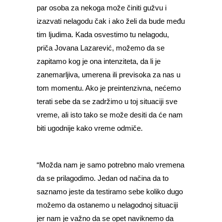
par osoba za nekoga može činiti gužvu i
izazvati nelagodu čak i ako želi da bude među
tim ljudima. Kada osvestimo tu nelagodu,
priča Jovana Lazarević, možemo da se
zapitamo kog je ona intenziteta, da li je
zanemarljiva, umerena ili previsoka za nas u
tom momentu. Ako je preintenzivna, nećemo
terati sebe da se zadržimo u toj situaciji sve
vreme, ali isto tako se može desiti da će nam
biti ugodnije kako vreme odmiče.
“Možda nam je samo potrebno malo vremena
da se prilagodimo. Jedan od načina da to
saznamo jeste da testiramo sebe koliko dugo
možemo da ostanemo u nelagodnoj situaciji
jer nam je važno da se opet naviknemo da