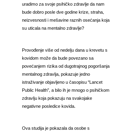
uradimo za svoje psihičko zdravlje da nam
bude dobro posle dve godine krize, straha,
neizvesnosti i mešavine raznih osećanja koja
su uticala na mentalno zdravlje?
Provođenje više od nedelju dana u krevetu s
kovidom može da bude povezano sa
povećanjem rizika od dugotrajnog pogoršanja
mentalnog zdravlja, pokazuje jedno
istraživanje objavljeno u časopisu “Lancet
Public Health”, a bilo ih je mnogo o psihičkom
zdravlju koja pokazuju na svakojake
negativne posledice kovida.
Ova studija je pokazala da osobe s