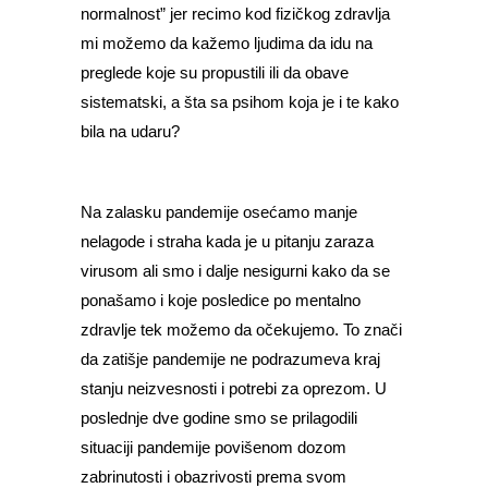
normalnost” jer recimo kod fizičkog zdravlja
mi možemo da kažemo ljudima da idu na
preglede koje su propustili ili da obave
sistematski, a šta sa psihom koja je i te kako
bila na udaru?
Na zalasku pandemije osećamo manje
nelagode i straha kada je u pitanju zaraza
virusom ali smo i dalje nesigurni kako da se
ponašamo i koje posledice po mentalno
zdravlje tek možemo da očekujemo. To znači
da zatišje pandemije ne podrazumeva kraj
stanju neizvesnosti i potrebi za oprezom. U
poslednje dve godine smo se prilagodili
situaciji pandemije povišenom dozom
zabrinutosti i obazrivosti prema svom