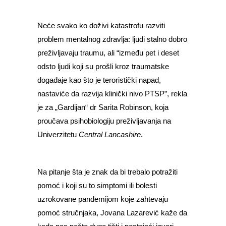
Neće svako ko doživi katastrofu razviti
problem mentalnog zdravlja: ljudi stalno dobro
preživljavaju traumu, ali “između pet i deset
odsto ljudi koji su prošli kroz traumatske
događaje kao što je teroristički napad,
nastaviće da razvija klinički nivo PTSP”, rekla
je za „Gardijan“ dr Sarita Robinson, koja
proučava psihobiologiju preživljavanja na
Univerzitetu
Central Lancashire
.
Na pitanje šta je znak da bi trebalo potražiti
pomoć i koji su to simptomi ili bolesti
uzrokovane pandemijom koje zahtevaju
pomoć stručnjaka, Jovana Lazarević kaže da