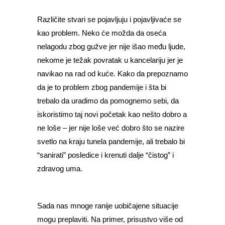
Različite stvari se pojavljuju i pojavljivaće se
kao problem. Neko će možda da oseća
nelagodu zbog gužve jer nije išao među ljude,
nekome je težak povratak u kancelariju jer je
navikao na rad od kuće. Kako da prepoznamo
da je to problem zbog pandemije i šta bi
trebalo da uradimo da pomognemo sebi, da
iskoristimo taj novi početak kao nešto dobro a
ne loše – jer nije loše već dobro što se nazire
svetlo na kraju tunela pandemije, ali trebalo bi
“sanirati” posledice i krenuti dalje “čistog” i
zdravog uma.
Sada nas mnoge ranije uobičajene situacije
mogu preplaviti. Na primer, prisustvo više od