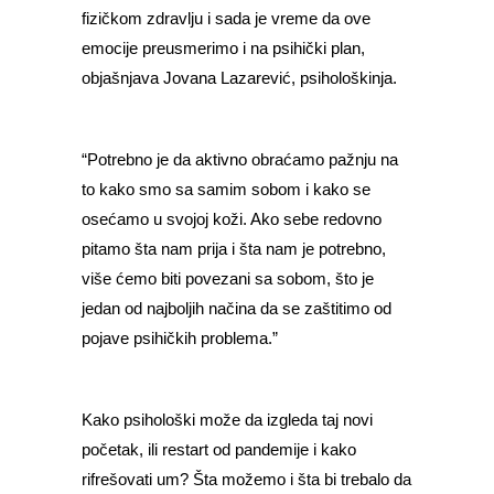
fizičkom zdravlju i sada je vreme da ove
emocije preusmerimo i na psihički plan,
objašnjava Jovana Lazarević, psihološkinja.
“Potrebno je da aktivno obraćamo pažnju na
to kako smo sa samim sobom i kako se
osećamo u svojoj koži. Ako sebe redovno
pitamo šta nam prija i šta nam je potrebno,
više ćemo biti povezani sa sobom, što je
jedan od najboljih načina da se zaštitimo od
pojave psihičkih problema.”
Kako psihološki može da izgleda taj novi
početak, ili restart od pandemije i kako
rifrešovati um? Šta možemo i šta bi trebalo da