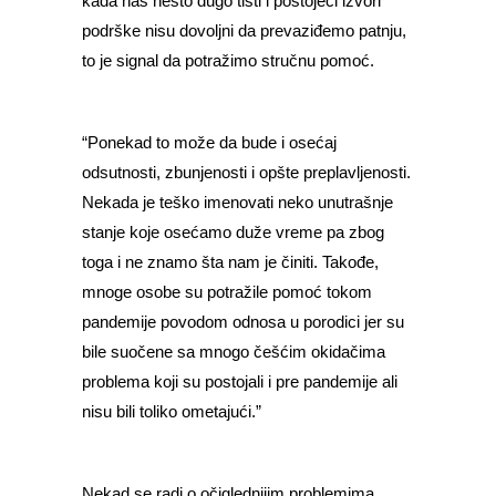
kada nas nešto dugo tišti i postojeći izvori
podrške nisu dovoljni da prevaziđemo patnju,
to je signal da potražimo stručnu pomoć.
“Ponekad to može da bude i osećaj
odsutnosti, zbunjenosti i opšte preplavljenosti.
Nekada je teško imenovati neko unutrašnje
stanje koje osećamo duže vreme pa zbog
toga i ne znamo šta nam je činiti. Takođe,
mnoge osobe su potražile pomoć tokom
pandemije povodom odnosa u porodici jer su
bile suočene sa mnogo češćim okidačima
problema koji su postojali i pre pandemije ali
nisu bili toliko ometajući.”
Nekad se radi o očiglednijim problemima