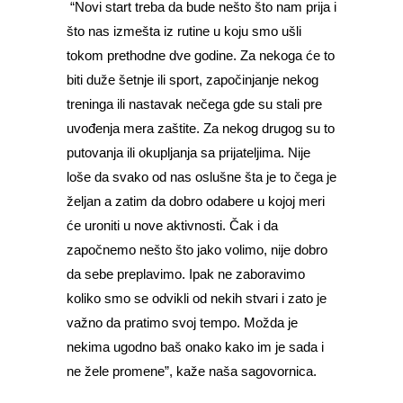
“Novi start treba da bude nešto što nam prija i
što nas izmešta iz rutine u koju smo ušli
tokom prethodne dve godine. Za nekoga će to
biti duže šetnje ili sport, započinjanje nekog
treninga ili nastavak nečega gde su stali pre
uvođenja mera zaštite. Za nekog drugog su to
putovanja ili okupljanja sa prijateljima. Nije
loše da svako od nas oslušne šta je to čega je
željan a zatim da dobro odabere u kojoj meri
će uroniti u nove aktivnosti. Čak i da
započnemo nešto što jako volimo, nije dobro
da sebe preplavimo. Ipak ne zaboravimo
koliko smo se odvikli od nekih stvari i zato je
važno da pratimo svoj tempo. Možda je
nekima ugodno baš onako kako im je sada i
ne žele promene”, kaže naša sagovornica.