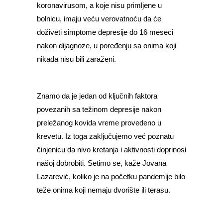
koronavirusom, a koje nisu primljene u
bolnicu, imaju veću verovatnoću da će
doživeti simptome depresije do 16 meseci
nakon dijagnoze, u poređenju sa onima koji
nikada nisu bili zaraženi.
Znamo da je jedan od ključnih faktora
povezanih sa težinom depresije nakon
preležanog kovida vreme provedeno u
krevetu. Iz toga zaključujemo već poznatu
činjenicu da nivo kretanja i aktivnosti doprinosi
našoj dobrobiti. Setimo se, kaže Jovana
Lazarević, koliko je na početku pandemije bilo
teže onima koji nemaju dvorište ili terasu.