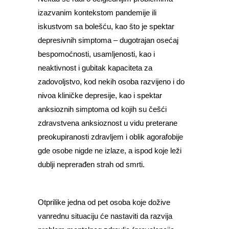
izazvanim kontekstom pandemije ili
iskustvom sa bolešću, kao što je spektar
depresivnih simptoma – dugotrajan osećaj
bespomoćnosti, usamljenosti, kao i
neaktivnost i gubitak kapaciteta za
zadovoljstvo, kod nekih osoba razvijeno i do
nivoa kliničke depresije, kao i spektar
anksioznih simptoma od kojih su češći
zdravstvena anksioznost u vidu preterane
preokupiranosti zdravljem i oblik agorafobije
gde osobe nigde ne izlaze, a ispod koje leži
dublji neprerađen strah od smrti.
Otprilike jedna od pet osoba koje dožive
vanrednu situaciju će nastaviti da razvija